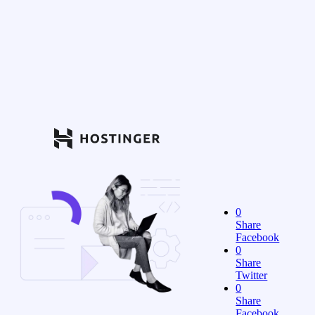
0
Share
Facebook
0
Share
Twitter
0
Share
Facebook