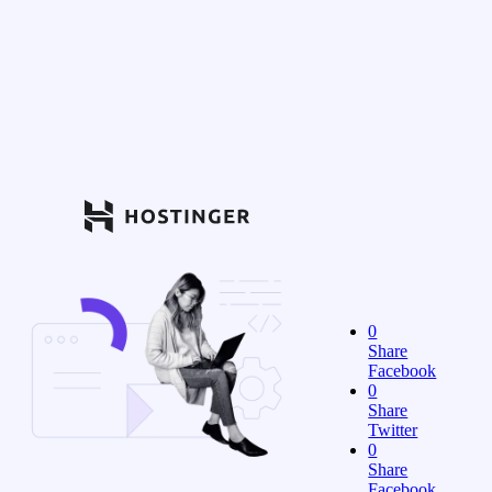
0
Share
Facebook
0
Share
Twitter
0
Share
Facebook