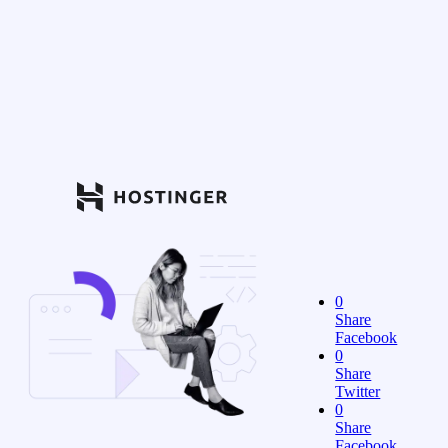
0
Share
Facebook
0
Share
Twitter
0
Share
Facebook