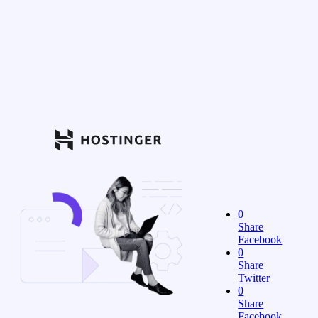
0
Share
Facebook
0
Share
Twitter
0
Share
Facebook