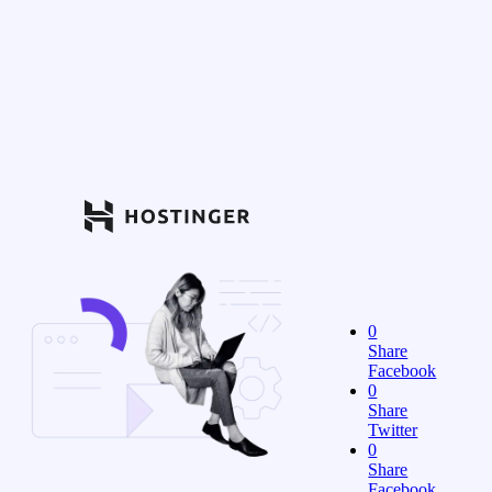
0
Share
Facebook
0
Share
Twitter
0
Share
Facebook