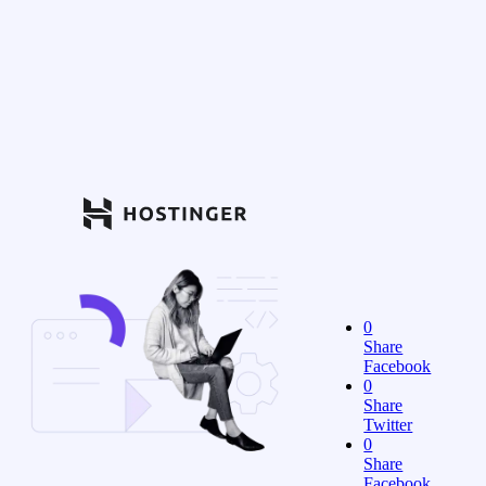
0
Share
Facebook
0
Share
Twitter
0
Share
Facebook