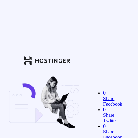
0
Share
Facebook
0
Share
Twitter
0
Share
Facebook