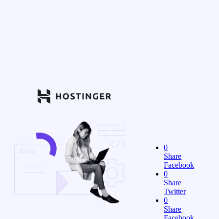
0
Share
Facebook
0
Share
Twitter
0
Share
Facebook