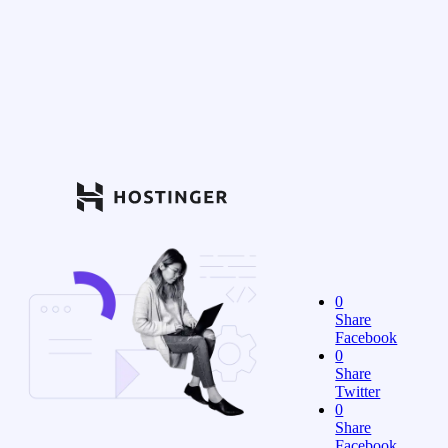
0
Share
Facebook
0
Share
Twitter
0
Share
Facebook