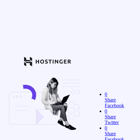
0
Share
Facebook
0
Share
Twitter
0
Share
Facebook