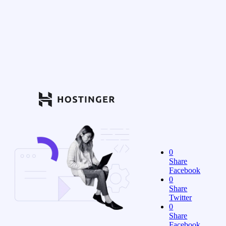
0
Share
Facebook
0
Share
Twitter
0
Share
Facebook