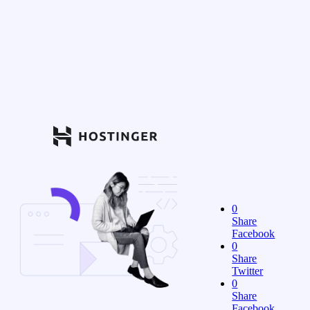
0
Share
Facebook
0
Share
Twitter
0
Share
Facebook