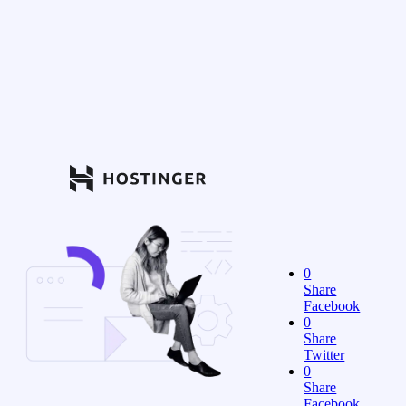
0
Share
Facebook
0
Share
Twitter
0
Share
Facebook