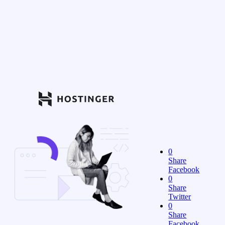
0
Share
Facebook
0
Share
Twitter
0
Share
Facebook