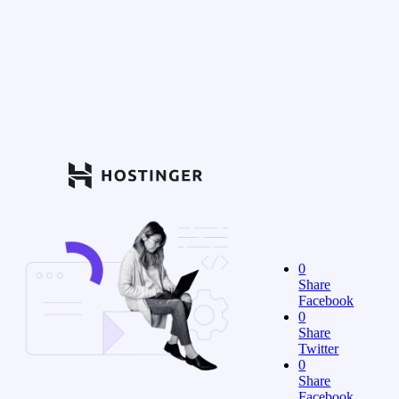
0
Share
Facebook
0
Share
Twitter
0
Share
Facebook