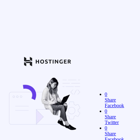
0
Share
Facebook
0
Share
Twitter
0
Share
Facebook