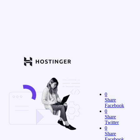
0
Share
Facebook
0
Share
Twitter
0
Share
Facebook