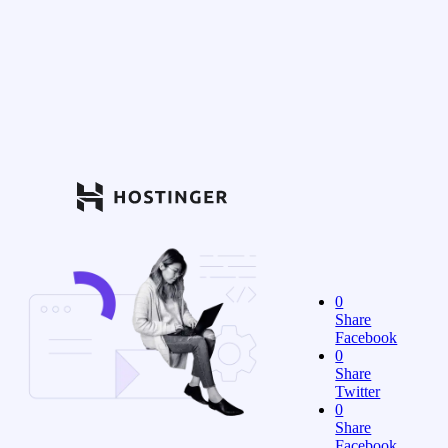
0
Share
Facebook
0
Share
Twitter
0
Share
Facebook