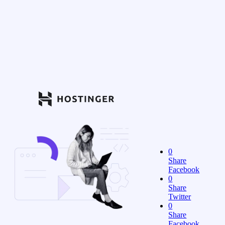
0
Share
Facebook
0
Share
Twitter
0
Share
Facebook