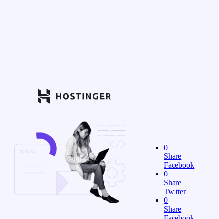
0
Share
Facebook
0
Share
Twitter
0
Share
Facebook