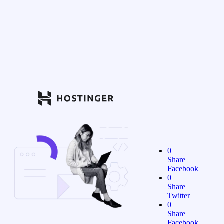
0
Share
Facebook
0
Share
Twitter
0
Share
Facebook