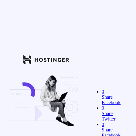
0
Share
Facebook
0
Share
Twitter
0
Share
Facebook