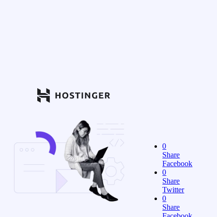
0
Share
Facebook
0
Share
Twitter
0
Share
Facebook