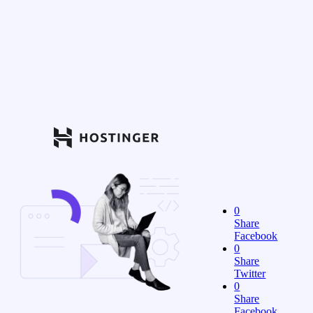
0
Share
Facebook
0
Share
Twitter
0
Share
Facebook