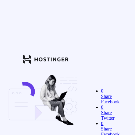
0
Share
Facebook
0
Share
Twitter
0
Share
Facebook