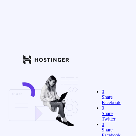
0
Share
Facebook
0
Share
Twitter
0
Share
Facebook