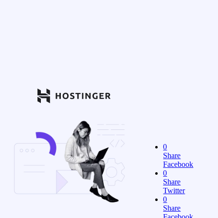
0
Share
Facebook
0
Share
Twitter
0
Share
Facebook