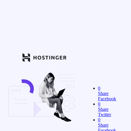
0
Share
Facebook
0
Share
Twitter
0
Share
Facebook