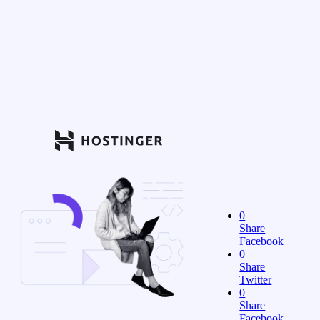
0
Share
Facebook
0
Share
Twitter
0
Share
Facebook