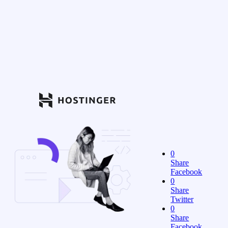
0
Share
Facebook
0
Share
Twitter
0
Share
Facebook