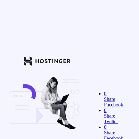
0
Share
Facebook
0
Share
Twitter
0
Share
Facebook