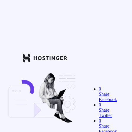
0
Share
Facebook
0
Share
Twitter
0
Share
Facebook