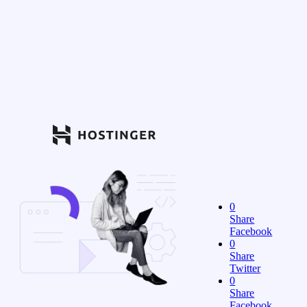
0
Share
Facebook
0
Share
Twitter
0
Share
Facebook