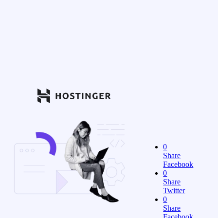
0
Share
Facebook
0
Share
Twitter
0
Share
Facebook