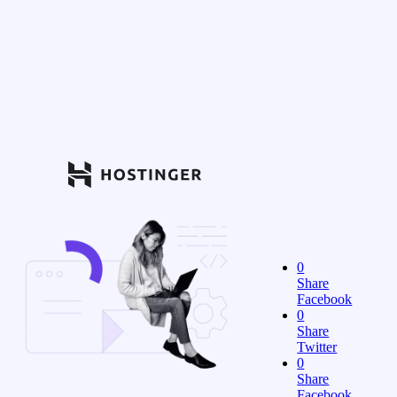
0
Share
Facebook
0
Share
Twitter
0
Share
Facebook