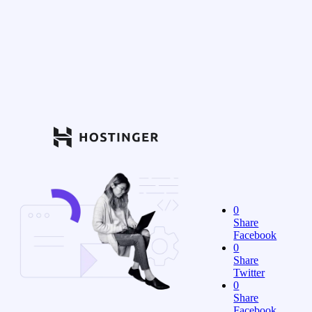
0
Share
Facebook
0
Share
Twitter
0
Share
Facebook