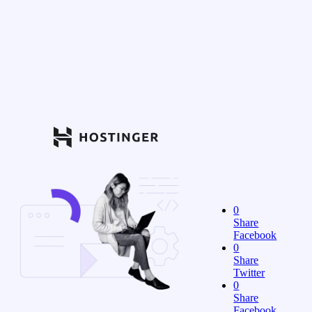
0
Share
Facebook
0
Share
Twitter
0
Share
Facebook