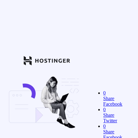
0
Share
Facebook
0
Share
Twitter
0
Share
Facebook