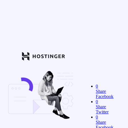
0
Share
Facebook
0
Share
Twitter
0
Share
Facebook