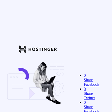
0
Share
Facebook
0
Share
Twitter
0
Share
Facebook