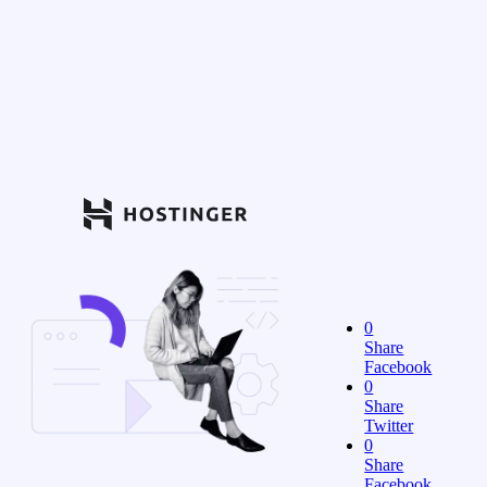
0
Share
Facebook
0
Share
Twitter
0
Share
Facebook