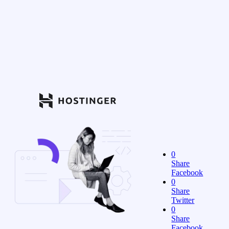
0
Share
Facebook
0
Share
Twitter
0
Share
Facebook