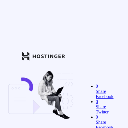
0
Share
Facebook
0
Share
Twitter
0
Share
Facebook