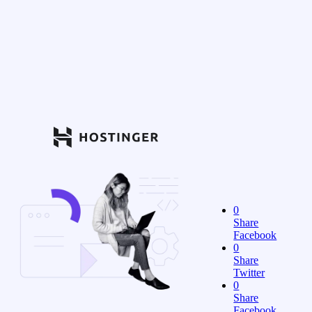
0
Share
Facebook
0
Share
Twitter
0
Share
Facebook