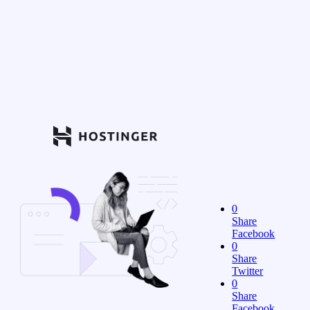
0
Share
Facebook
0
Share
Twitter
0
Share
Facebook