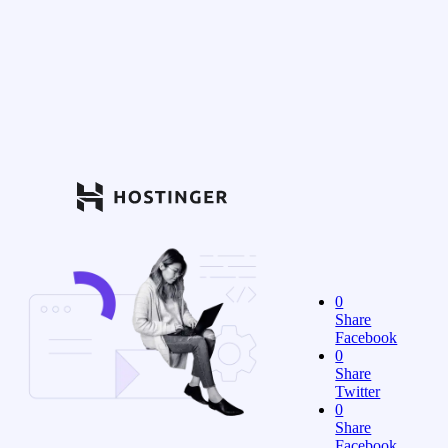
0
Share
Facebook
0
Share
Twitter
0
Share
Facebook