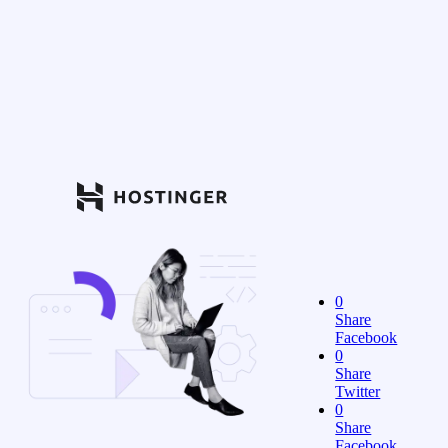
0
Share
Facebook
0
Share
Twitter
0
Share
Facebook