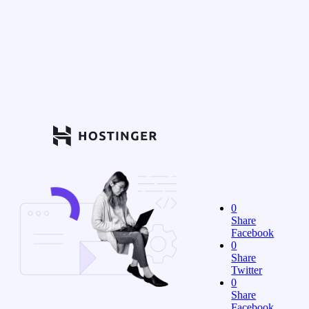
0
Share
Facebook
0
Share
Twitter
0
Share
Facebook