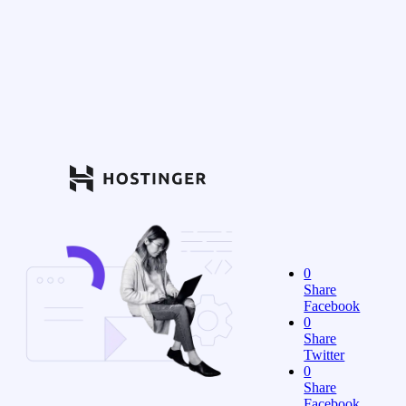
0
Share
Facebook
0
Share
Twitter
0
Share
Facebook