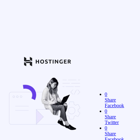
0
Share
Facebook
0
Share
Twitter
0
Share
Facebook